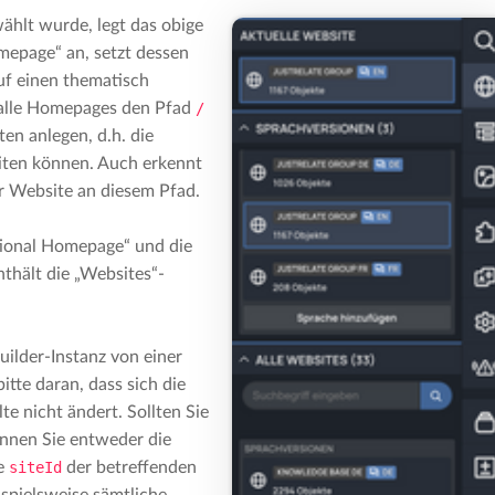
ählt wurde, legt das obige
page“ an, setzt dessen
uf einen thematisch
 alle Homepages den Pfad
/
en anlegen, d.h. die
iten können. Auch erkennt
 Website an diesem Pfad.
ional Homepage“ und die
hält die „Websites“-
ilder-Instanz von einer
tte daran, dass sich die
e nicht ändert. Sollten Sie
önnen Sie entweder die
ie
siteId
der betreffenden