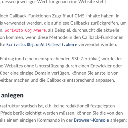
d, dessen jeweiliger Wert für genau eine Website steht.
beiden Callback-Funktionen Zugriff auf CMS-Inhalte haben. In
Is verwendet werden, die auf diese Callbacks zurückgreifen, um
ln.
Scrivito.Obj.where
, als Beispiel, durchsucht die aktuelle
sion kommen, wenn diese Methode in den Callback-Funktionen
lte
Scrivito.Obj.onAllSites().where
verwendet werden.
Eintrag (und einem entsprechenden SSL-Zertifikat) würde der
ue Websites ohne Unterstützung durch einen Entwickler oder
über eine einzige Domain verfügen, können Sie anstelle von
rbeitbar machen und die Callbacks entsprechend anpassen.
 anlegen
struktur statisch ist, d.h. keine redaktionell festgelegten
fade berücksichtigt werden müssen, können Sie die von den
eils einem einzigen Kommando in der
Browser-Konsole
anlegen: