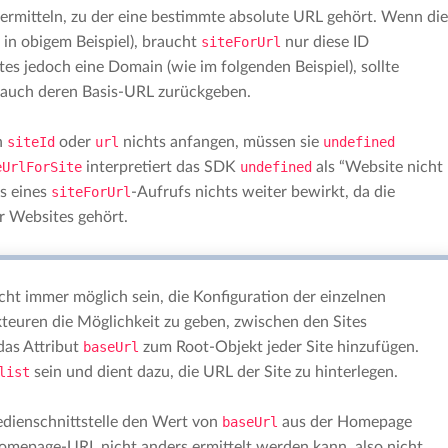
 ermitteln, zu der eine bestimmte absolute URL gehört. Wenn die
in obigem Beispiel), braucht
siteForUrl
nur diese ID
es jedoch eine Domain (wie im folgenden Beispiel), sollte
 auch deren Basis-URL zurückgeben.
n
siteId
oder
url
nichts anfangen, müssen sie
undefined
eUrlForSite
interpretiert das SDK
undefined
als “Website nicht
is eines
siteForUrl
-Aufrufs nichts weiter bewirkt, da die
r Websites gehört.
ht immer möglich sein, die Konfiguration der einzelnen
teuren die Möglichkeit zu geben, zwischen den Sites
das Attribut
baseUrl
zum Root-Objekt jeder Site hinzufügen.
list
sein und dient dazu, die URL der Site zu hinterlegen.
edienschnittstelle den Wert von
baseUrl
aus der Homepage
 Homepage-URL nicht anders ermittelt werden kann, also nicht