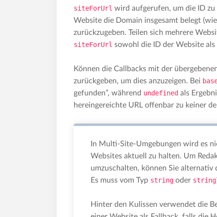
siteForUrl
wird aufgerufen, um die ID zu
Website die Domain insgesamt belegt (wie 
zurückzugeben. Teilen sich mehrere Websit
siteForUrl
sowohl die ID der Website als
Können die Callbacks mit der übergebene
zurückgeben, um dies anzuzeigen. Bei
bas
gefunden”, während
undefined
als Ergebn
hereingereichte URL offenbar zu keiner de
In Multi-Site-Umgebungen wird es nic
Websites aktuell zu halten. Um Redak
umzuschalten, können Sie alternativ 
Es muss vom Typ
string
oder
string
Hinter den Kulissen verwendet die B
einer Website als Fallback, falls die