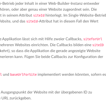
Betrieb jeder Inhalt in einer Web-Builder-Instanz entweder
ehören, oder aber genau einer Website zugeordnet sein. Die
 in seinem Attribut
siteId
hinterlegt. Im Single-Website-Betrie
ebsite, und das
siteId
-Attribut hat in diesem Fall den Wert
pplikation lässt sich mit Hilfe zweier Callbacks,
siteforUrl
 mehreren Websites einrichten. Die Callbacks bilden eine
siteID
hrt), so dass die Applikation die gerade angezeigte Website
erieren kann. Fügen Sie beide Callbacks zur Konfiguration der
l
und
baseUrlForSite
implementiert werden könnten, sofern es
 Ausgangspunkt der Website mit der übergebenen ID zu
te URL zurückgeben.