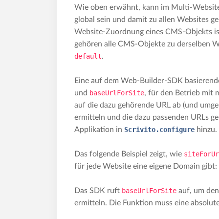
Wie oben erwähnt, kann im Multi-Website-
global sein und damit zu allen Websites g
Website-Zuordnung eines CMS-Objekts ist
gehören alle CMS-Objekte zu derselben W
default
.
Eine auf dem Web-Builder-SDK basierende A
und
baseUrlForSite
, für den Betrieb mit
auf die dazu gehörende URL ab (und umgeke
ermitteln und die dazu passenden URLs gen
Applikation in
Scrivito.configure
hinzu.
Das folgende Beispiel zeigt, wie
siteForUr
für jede Website eine eigene Domain gibt:
Das SDK ruft
baseUrlForSite
auf, um den
ermitteln. Die Funktion muss eine absolu